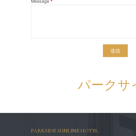
Message
*
送信
パークサ
PARKSIDE SUNLINE HOTEL