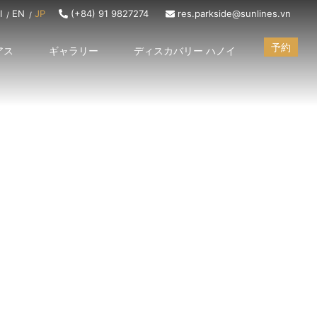
I
EN
JP
(+84) 91 9827274
res.parkside@sunlines.vn
予約
アス
ギャラリー
ディスカバリー ハノイ