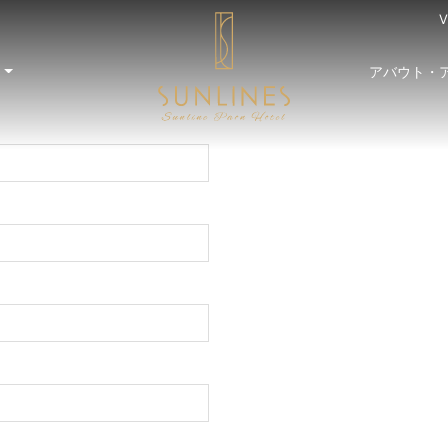
V
ー
アバウト・